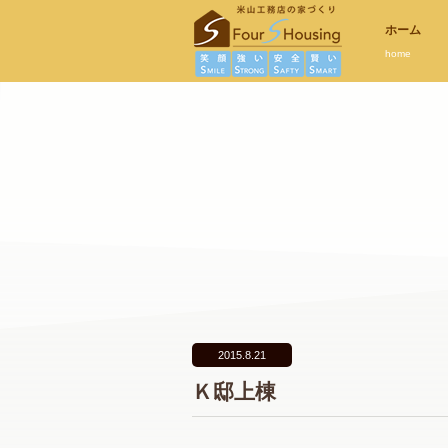
ホーム
home
2015.8.21
Ｋ邸上棟