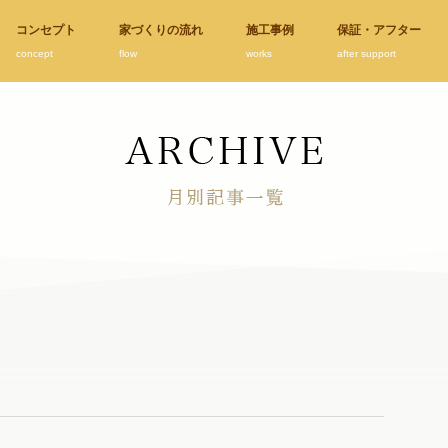
コンセプト
家づくりの流れ
施工事例
保証・アフター
concept
flow
works
after support