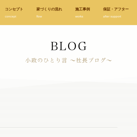
コンセプト
家づくりの流れ
施工事例
保証・アフター
concept
flow
works
after support