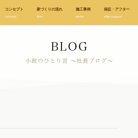
コンセプト
家づくりの流れ
施工事例
保証・アフター
concept
flow
works
after support